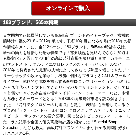
オンラインで購入
183ブランド、565本掲載
日本国内で正規展開している高級時計ブランドのイヤーブック、機械式
腕時計年鑑の2018～2019年版です。刊行10年目となる今号は2018年の新
作情報をメインに、全212ページ、183ブランド、565本の時計を収録。
新作の傾向を総括した巻頭特集では「需要喚起を見込んでさらに加速す
る堅実化」と題して2018年の高級時計市場を振り返ります。カルティエ
のサントス ドゥ カルティエやロレックスのデイトジャスト 36など、
2018年に発表された最新の技術によってさらに成熟度を増してきたデイ
リーウオッチの数々を筆頭に、機能に個性をプラスするGMT＆ワールド
タイマー、戦略的な価格を提示する多機能コンプリケーション、60年代
から70年代へとシフトしてきたリバイバルデザイントレンド、そして日
本市場で年々その存在感を増すメイド・イン・ジャーマニーなど、市場
を席巻するキーワードとともに2018年の高級時計市場を読み解きます。
また、「時計テクノロジーの到達点」と題し、表紙にも登場しているウ
ブロのビッグ・バン トゥールビヨン クロノグラフ カテドラル ミニッツ
リピーター サファイアの紹介記事、気になるトピックにフィーチャーし
たコラム記事や全国の優良高級時計店を紹介した「Special Shop
Selection」なども必見。高級時計ブランドのいまがわかる腕時計好きに
オススメの1冊。