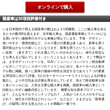
オンラインで購入
国産車は30項目評価付き
いま日本国内で買える国産車の数はおよそ130種類。ここに輸入車を加え
るとその数300を超えます。近年輸入車は、国産量販車種とライバルにな
る買いやすい価格帯のモデルも車種が増えています。予算・デザイン・
使いやすさ・環境性能など、クルマ選びの要素は多々あり、新車を買う
選択肢はかなりの多いことになります。新車を買うということは、楽し
い反面「（多すぎて）どれを選んでいいのかわからない。値引き状況な
ども考えると悩んでしまう」ということもよくあります。 そこで弊誌で
は、まずボディパッケージを、SUV／ミニバン／コンパクト／軽自動車
／セダン／ワゴン／スポーツの７ジャンルに分け、各メーカーの人気モ
デル順に掲載。個々に新車の価値や特性を決定するであろう７つの要素
を30項目に分けて評価。5人のモータージャーナリストたちによる評価を
集計し、より中立性ある評価を導き出しています。加えて軽自動車を除
く各ジャンルには、人気＆主要な輸入車を掲載。国産車vs輸入車という
比較もしやすい編集内容としています。 概要を知る基本プロフィール
は？、どんなモデルラインナップなの？、人気かつオススメのモデルは
どれ？、値引きの目安はどのくらい？、などなど、さまざなな「新車選
び」の疑問に対する答えのヒントが満載の一冊です。