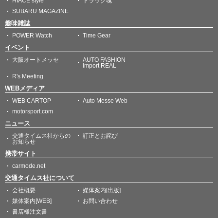
HIACE style
トラック魂
SUBARU MAGAZINE
趣味雑誌
POWER Watch
Time Gear
イベント
大阪オートメッセ
AUTO FASHION
import REAL
R's Meeting
WEBメディア
WEB CARTOP
Auto Messe Web
motorsport.com
ニュース
交通タイムス社からの
訂正とお詫び
お知らせ
携帯サイト
carmode.net
交通タイムス社について
会社概要
媒体案内[出版]
媒体案内[WEB]
お問い合わせ
書店様注文書