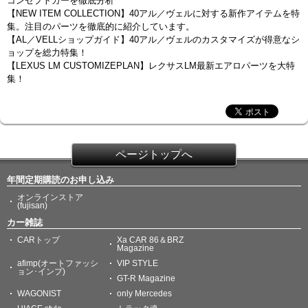
コンセプトカーを徹底分析
【NEW ITEM COLLECTION】40アル／ヴェルに対する新作アイテムを特
集。注目のパーツを徹底的に紹介しています。
【AL／VELLショップガイド】40アル／ヴェルのカスタマイズが得意なシ
ョップを総力特集！
【LEXUS LM CUSTOMIZEPLAN】レクサスLM最新エアロパーツを大特
集！
ページトップへ
年間定期購読のお申し込み
オンラインストア
(fujisan)
カー雑誌
CARトップ
Xa CAR 86＆BRZ
Magazine
afimp(オートファッシ
VIP STYLE
ョン･インプ)
GT-R Magazine
WAGONIST
only Mercedes