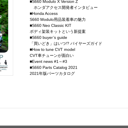
■S660 Modulo X Version Z
ホンダアクセス開発者インタビュー
■Honda Access
S660 Modulo用品装着車の魅力
■S660 Neo Classic KIT
ボディ架装キットという新提案
■S660 buyer’s guide
「買いどき」はいつ!? バイヤーズガイド
■How to tune CVT model
CVT車チューンが面白い
■Event news #1～#3
■S660 Parts Catalog 2021
2021年版パーツカタログ