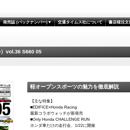
発売誌 (バックナンバー)▼
交通タイムス社について
書店様注文
l.36 S660 05
軽オープンスポーツの魅力を徹底解説
【主な特集】
■EDIFICE×Honda Racing
最新コラボウォッチが新発売
■Only Honda CHALLENGE RUN
ホンダ車だけの走行会、1/22に開催