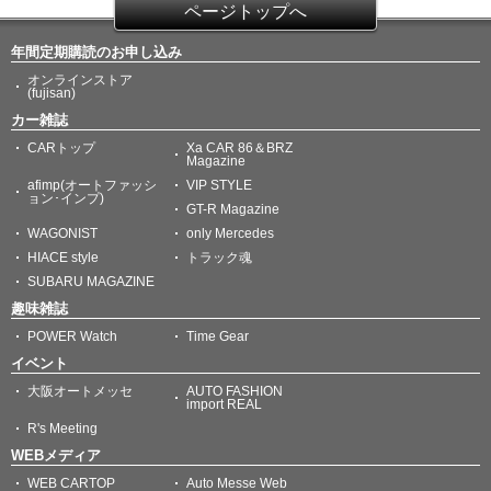
ページトップへ
年間定期購読のお申し込み
オンラインストア
(fujisan)
カー雑誌
CARトップ
Xa CAR 86＆BRZ
Magazine
afimp(オートファッシ
VIP STYLE
ョン･インプ)
GT-R Magazine
WAGONIST
only Mercedes
HIACE style
トラック魂
SUBARU MAGAZINE
趣味雑誌
POWER Watch
Time Gear
イベント
大阪オートメッセ
AUTO FASHION
import REAL
R's Meeting
WEBメディア
WEB CARTOP
Auto Messe Web