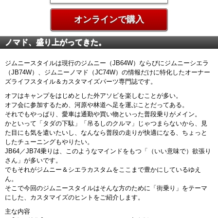
オンラインで購入
ノマド、盛り上がってきた。
ジムニースタイルは現行のジムニー（JB64W）ならびにジムニーシエラ
（JB74W）、ジムニーノマド（JC74W）の情報だけに特化したオーナー
ズライフスタイル＆カスタマイズパーツ専門誌です。
オフはキャンプをはじめとした外アソビを楽しむことが多い。
オフ会に参加するため、河原や林道へ足を運ぶことだってある。
それでもやっぱり、愛車は通勤や買い物といった普段乗りがメイン。
かといって「タダの下駄」「吊るしのクルマ」じゃつまらないから、見
た目にも気を遣いたいし、なんなら普段の走りが快適になる、ちょっと
したチューニングもやりたい。
JB64／JB74乗りは、このようなマインドをもつ「（いい意味で）欲張り
さん」が多いです。
でもそれがジムニー＆シエラカスタムをここまで豊かにしているゆえ
ん。
そこで今回のジムニースタイルはそんな方のために「街乗り」をテーマ
にした、カスタマイズのヒントをご紹介します。
主な内容