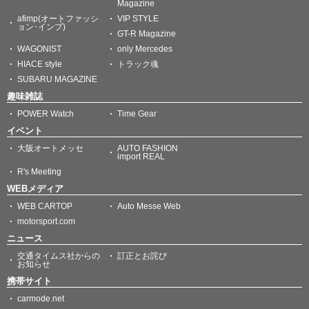
Magazine
afimp(オートファッシ
VIP STYLE
ョン･インプ)
GT-R Magazine
WAGONIST
only Mercedes
HIACE style
トラック魂
SUBARU MAGAZINE
趣味雑誌
POWER Watch
Time Gear
イベント
大阪オートメッセ
AUTO FASHION
import REAL
R's Meeting
WEBメディア
WEB CARTOP
Auto Messe Web
motorsport.com
ニュース
交通タイムス社からの
訂正とお詫び
お知らせ
携帯サイト
carmode.net