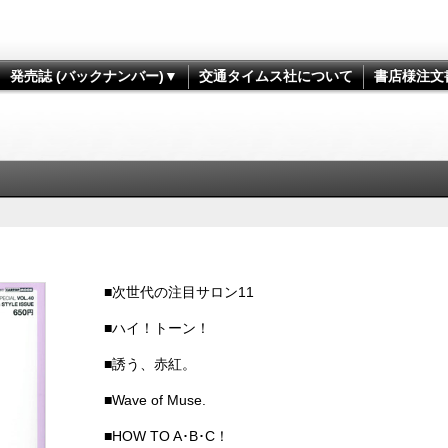
発売誌 (バックナンバー)▼
交通タイムス社について
書店様注文
■次世代の注目サロン11
■ハイ！トーン！
■誘う、赤紅。
■Wave of Muse.
■HOW TO A･B･C！