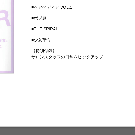
■ヘアペディア VOL.1
■ボブ算
■THE SPIRAL
■少女革命
【特別付録】
サロンスタッフの日常をピックアップ