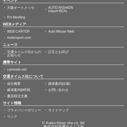
イベント
大阪オートメッセ
AUTO FASHION
import REAL
R's Meeting
WEBメディア
WEB CARTOP
Auto Messe Web
motorsport.com
ニュース
交通タイムス社からの
訂正とお詫び
お知らせ
携帯サイト
carmode.net
交通タイムス社について
会社概要
媒体案内[出版]
媒体案内[WEB]
お問い合わせ
書店様注文書
サイト情報
プライバシーポリシー
サイトマップ
リンク
© Kotsu times sha co.,ltd.
株式会社交通タイムス社