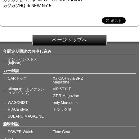
カジカジHQ ReNEW No15
ページトップへ
年間定期購読のお申し込み
オンラインストア
(fujisan)
カー雑誌
CARトップ
Xa CAR 86＆BRZ
Magazine
afimp(オートファッシ
VIP STYLE
ョン･インプ)
GT-R Magazine
WAGONIST
only Mercedes
HIACE style
トラック魂
SUBARU MAGAZINE
趣味雑誌
POWER Watch
Time Gear