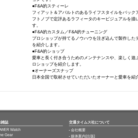
●F&A的スティーレ
フィアット＆アバルトのあるライフスタイルをバック
フトノブで定評あるラフィータのキービジュアルを描
す。
●F&A的カスタム／F&A的チューニング
プロショップが持てるノウハウを注ぎ込んで製作した
を紹介します。
●F&A的ショップ
愛車と長く付き合うためのメンテナンスや、楽しく遊
ロショップを紹介します。
●オーナーズスナップ
日本全国で取材させていただいたオーナーと愛車を紹
味雑誌
交通タイムス社について
WER Watch
会社概要
me Gear
媒体案内[出版]