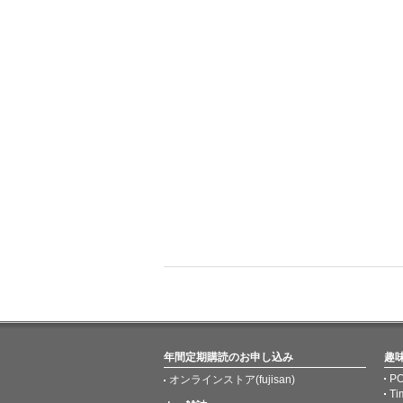
年間定期購読のお申し込み
趣
PO
オンラインストア(fujisan)
Ti