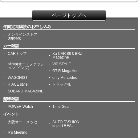
ページトップへ
年間定期購読のお申し込み
オンラインストア
(fujisan)
カー雑誌
CARトップ
Xa CAR 86＆BRZ
Magazine
afimp(オートファッシ
VIP STYLE
ョン･インプ)
GT-R Magazine
WAGONIST
only Mercedes
HIACE style
トラック魂
SUBARU MAGAZINE
趣味雑誌
POWER Watch
Time Gear
イベント
大阪オートメッセ
AUTO FASHION
import REAL
R's Meeting