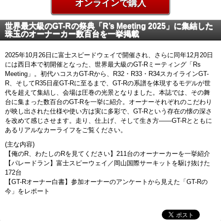
オンラインで購入
世界最大級のGT-Rの祭典「R’s Meeting 2025」に集結した
珠玉のオーナーカー数百台を一挙掲載
2025年10月26日に富士スピードウェイで開催され、さらに同年12月20日
には西日本で初開催となった、世界最大級のGT-Rミーティング「Rs
Meeting」。初代ハコスカGT-Rから、R32・R33・R34スカイラインGT-
R、そしてR35日産GT-Rに至るまで、GT-Rの系譜を体現するモデルが世
代を超えて集結し、会場は圧巻の光景となりました。本誌では、その舞
台に集まった数百台のGT-Rを一挙に紹介。オーナーそれぞれのこだわり
が映し出された仕様や使い方は実に多彩で、GT-Rという存在の懐の深さ
を改めて感じさせます。走り、仕上げ、そして生き方――GT-Rとともに
あるリアルなカーライフをご覧ください。
(主な内容)
【俺のR、わたしのRを見てください】211台のオーナーカーを一挙紹介
【パレードラン】富士スピーウェイ／岡山国際サーキットを駆け抜けた
172台
【GT-Rオーナー白書】参加オーナーのアンケートから見えた「GT-Rの
今」をレポート