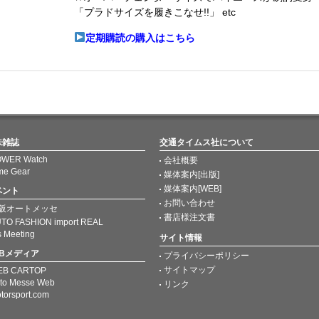
「プラドサイズを履きこなせ!!」 etc
定期購読の購入はこちら
味雑誌
交通タイムス社について
WER Watch
会社概要
me Gear
媒体案内[出版]
媒体案内[WEB]
ベント
お問い合わせ
阪オートメッセ
書店様注文書
TO FASHION import REAL
s Meeting
サイト情報
EBメディア
プライバシーポリシー
サイトマップ
EB CARTOP
to Messe Web
リンク
torsport.com