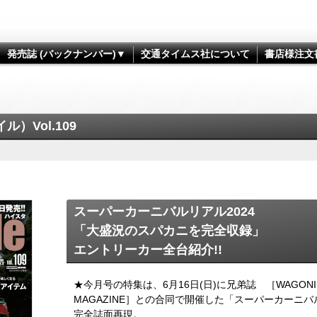
発売誌 (バックナンバー)▼
交通タイムス社について
書店様注文
ル）Vol.109
スーパーカーニバルリアル2024
「大盛況のスパカニを完全収録」
エントリーカー全台紹介!!
★今月号の特集は、6月16日(日)に兄弟誌 ［WAGON
MAGAZINE］との合同で開催した「スーパーカーニバル
完全誌面再現。