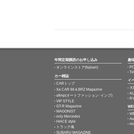
年間定期購読のお申し込み
趣
PO
オンラインストア(fujisan)
Ti
カー雑誌
イ
CARトップ
大
Xa CAR 86＆BRZ Magazine
AU
afimp(オートファッション･インプ)
R'
VIP STYLE
GT-R Magazine
W
WAGONIST
W
only Mercedes
Au
HIACE style
mo
トラック魂
SUBARU MAGAZINE