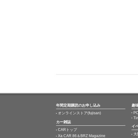
年間定期購読のお申し込み
趣
PO
オンラインストア(fujisan)
Ti
カー雑誌
イ
CARトップ
大
Xa CAR 86＆BRZ Magazine