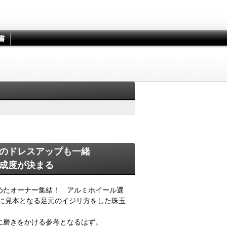
書
のドレスアップも一緒
成度が決まる
めたオーナー集結！ アルミホイール選
さに見本となる足元のイジリ方をした珠玉
に磨きをかける参考となるはず。