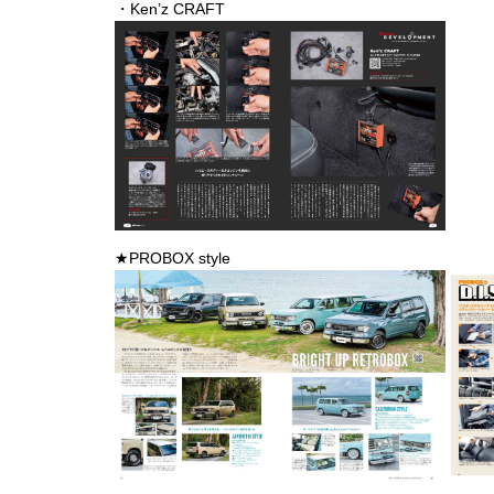
・Ken’z CRAFT
★PROBOX style