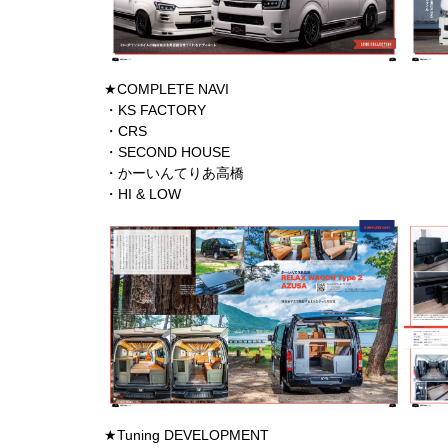
★COMPLETE NAVI
・KS FACTORY
・CRS
・SECOND HOUSE
・かーいんてりあ高橋
・HI & LOW
★Tuning DEVELOPMENT