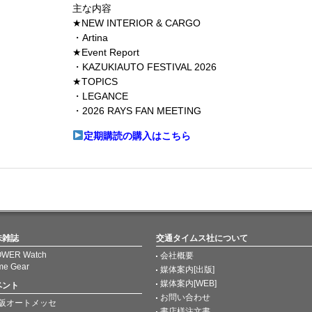
主な内容
★NEW INTERIOR & CARGO
・Artina
★Event Report
・KAZUKIAUTO FESTIVAL 2026
★TOPICS
・LEGANCE
・2026 RAYS FAN MEETING
定期購読の購入はこちら
味雑誌
交通タイムス社について
WER Watch
会社概要
me Gear
媒体案内[出版]
媒体案内[WEB]
ベント
お問い合わせ
阪オートメッセ
書店様注文書