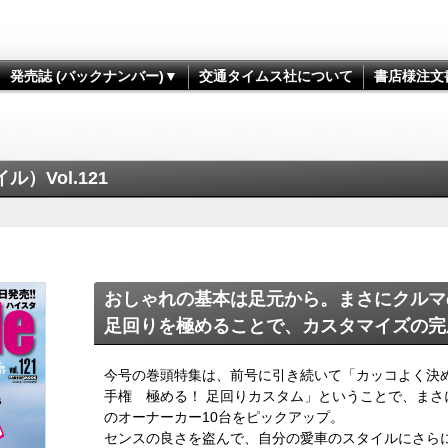
発売誌 (バックナンバー)▼
交通タイムス社について
書店様注文
ル）Vol.121
おしゃれの基本は足元から。まさにクルマ
足回りを極めることで、カスタマイズの完
今号の巻頭特集は、前号に引き続いて「カッコよく決
手権 極める！ 足回りカスタム」ということで、ま
のオーナーカー10台をピックアップ。
センスの良さを盗んで、自分の愛車のスタイルにさら