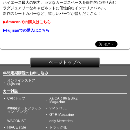
ハイエース最大の魅力、巨大なカーゴスペースを個性的に作り込む
ラグジュアリーなキャビネットに個性的なインテリアパネル、
新作のシートカバーなど、欲しいパーツが盛りだくさん！
▶Amazonでの購入はこちら
▶Fujisanでの購入はこちら
ページトップへ
年間定期購読のお申し込み
オンラインストア
(fujisan)
カー雑誌
CARトップ
Xa CAR 86＆BRZ
Magazine
afimp(オートファッシ
VIP STYLE
ョン･インプ)
GT-R Magazine
WAGONIST
only Mercedes
HIACE style
トラック魂