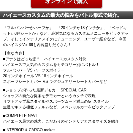
オンラインで購入
ハイエースカスタムの最大の悩みをバトル形式で紹介。
「フルバンパーかハーフか」、「20インチか18インチか」、「ベッドキ
ットか3列シートか」など、絶対気になるカスタムメニューをピックアッ
プ。そしてインテリアメイクにチューニング、ユーザー紹介など、今回
のハイスタVol.66も内容盛りだくさん！
【主な内容】
■アナタはどっち派？ ハイエースカスタム対決
ハイエースで人気のカスタムをカテゴリー別にバトル！
フルバンパー VS ハーフスポイラー
20インチホイール VS 18インチホイール
スポーツシートカバー VS ラグジュアリーシートカバーなど
■ショップが作った最新デモカー SPECIAL CAR
ショップの新たな提案をデモカーというカタチで表現
リフトアップ風スタイルやスポーツムード満点のGTスタイル
生足でキメる極低フォルムなど、スペシャルカーをピックアップ
■COMPLETE NAVI
ハイエース最大の魅力、こだわりのインテリアカスタマイズを紹介
■INTERIOR & CARGO makes