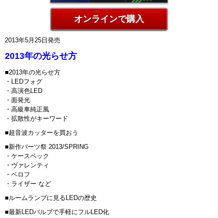
オンラインで購入
2013年5月25日発売
2013年の光らせ方
■2013年の光らせ方
・LEDフォグ
・高演色LED
・面発光
・高級車純正風
・拡散性がキーワード
■超音波カッターを買おう
■新作パーツ祭 2013/SPRING
・ケースペック
・ヴァレンティ
・ベロフ
・ライザー など
■ルームランプに見るLEDの歴史
■最新LEDバルブで手軽にフルLED化