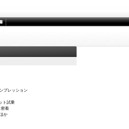
書
インプレッション
ット試乗
に密着
 ほか