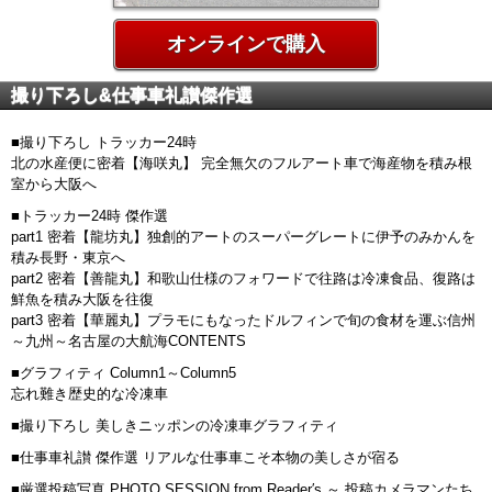
オンラインで購入
撮り下ろし&仕事車礼讃傑作選
■撮り下ろし トラッカー24時
北の水産便に密着【海咲丸】 完全無欠のフルアート車で海産物を積み根
室から大阪へ
■トラッカー24時 傑作選
part1 密着【龍坊丸】独創的アートのスーパーグレートに伊予のみかんを
積み長野・東京へ
part2 密着【善龍丸】和歌山仕様のフォワードで往路は冷凍食品、復路は
鮮魚を積み大阪を往復
part3 密着【華麗丸】プラモにもなったドルフィンで旬の食材を運ぶ信州
～九州～名古屋の大航海CONTENTS
■グラフィティ Column1～Column5
忘れ難き歴史的な冷凍車
■撮り下ろし 美しきニッポンの冷凍車グラフィティ
■仕事車礼讃 傑作選 リアルな仕事車こそ本物の美しさが宿る
■厳選投稿写真 PHOTO SESSION from Reader′s ～ 投稿カメラマンたち