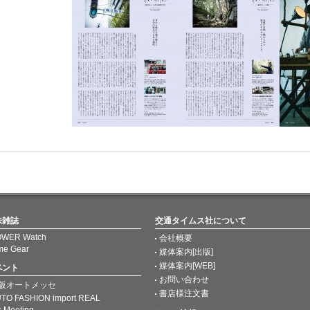
味雑誌
交通タイムス社について
WER Watch
会社概要
me Gear
媒体案内[出版]
媒体案内[WEB]
ベント
お問い合わせ
阪オートメッセ
書店様注文書
TO FASHION import REAL