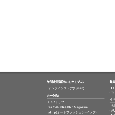
年間定期購読のお申し込み
趣
PO
オンラインストア(fujisan)
Ti
カー雑誌
イ
CARトップ
大
Xa CAR 86＆BRZ Magazine
AU
afimp(オートファッション･インプ)