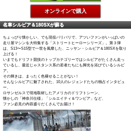
オンラインで購入
名車シルビア＆180SXが蘇る
ちょっぴり懐かしい、でも現役バリバリで、アツいファンがいっぱいの
走り屋マシンを大特集する「ストリートヒーローシリーズ」。第３弾
は、S13〜S15型で一世を風靡した、ニッサン・シルビア＆180SXを取り
上げる！
いまでもドリフト競技のトップカテゴリーではシルビアがたくさん走っ
ているし、最近じゃスタンス系の若者たちにも脚光を浴びているシルビ
ア。
その輝きは、まったく色褪せることがない！
そんなシルビアに魅了された、10人のレジェンドたちの独占インタビュ
ー、
ロサンゼルスで現地取材したアメリカのドリフトシーン、
懐かしの「神奈川仕様」「シルエイティ＆ワンビア」など、
ファン必見の内容盛りだくさんでお届け！