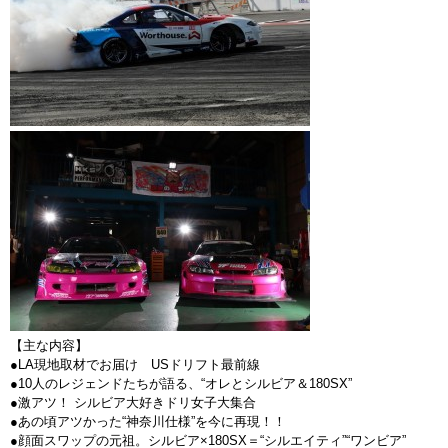
【主な内容】
●LA現地取材でお届け USドリフト最前線
●10人のレジェンドたちが語る、“オレとシルビア＆180SX”
●激アツ！ シルビア大好きドリ女子大集合
●あの頃アツかった“神奈川仕様”を今に再現！！
●顔面スワップの元祖。シルビア×180SX＝“シルエイティ”“ワンビア”