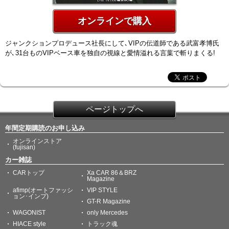
オンラインで購入
ジャンクションプロデュース社長にして､VIPの伝道師である武富孝博氏
が､31台ものVIPベース車を独自の視線と愛情溢れる言葉で斬りまくる!
ページトップへ
年間定期購読のお申し込み
オンラインストア
(fujisan)
カー雑誌
CARトップ
Xa CAR 86＆BRZ
Magazine
afimp(オートファッシ
VIP STYLE
ョン･インプ)
GT-R Magazine
WAGONIST
only Mercedes
HIACE style
トラック魂