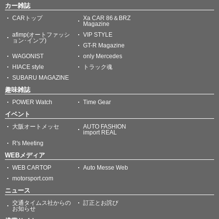
カー雑誌
CARトップ
Xa CAR 86＆BRZ
Magazine
afimp(オートファッシ
VIP STYLE
ョン･インプ)
GT-R Magazine
WAGONIST
only Mercedes
HIACE style
トラック魂
SUBARU MAGAZINE
趣味雑誌
POWER Watch
Time Gear
イベント
大阪オートメッセ
AUTO FASHION
import REAL
R's Meeting
WEBメディア
WEB CARTOP
Auto Messe Web
motorsport.com
ニュース
交通タイムス社からの
訂正とお詫び
お知らせ