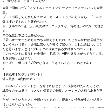
VIPがなきゃ、生きてらんない！
大阪で開催したVIPスタイルミーティング サマーフェスティバルを大特
集。
ブース出展してくれた全てのメーカー＆ショップの方々から、「この台
数は凄いですね」と褒められた。
トータルで223台。広い泉大津フェニックスが、背の低いVIPカーで埋ま
る。
その光景は本当に圧巻だった。
「若いオーナーがめちゃめちゃ増えましたね。おじさん世代は居場所が
ないぐらい（笑）、会場に若い人が多くて驚いた。これは喜ばしいこと
だと思います」とはKブレイクの代表である大林サンのコメント。
このイベントに参加した全員が、肌感で、VIPが盛り上がってきているこ
とを実感したはずだ。
やっぱり、僕らは「VIPがなきゃ、生きてらんない」わけである。
2
【表紙車｜50プレジデント】
過去最多、4度目のアワード
このG50プレジデントが、なぜそれほどまでに支持されたのだろうか。
純粋なカッコ良さ、マメな仕様変更の頻度、オーナーの人柄もあるだろ
う。
だが、そういうモノも全部ひっくるめて、愛車への情熱が生んだ結果と
はいえないだろうか。