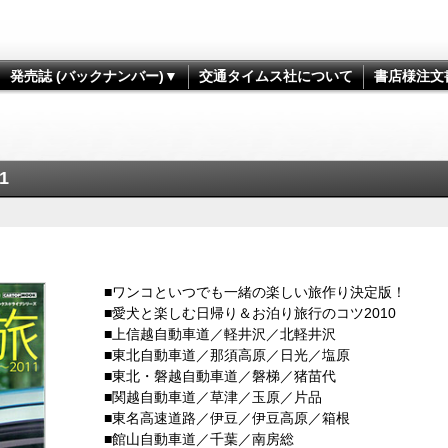
発売誌 (バックナンバー)▼
交通タイムス社について
書店様注文
1
■ワンコといつでも一緒の楽しい旅作り決定版！
■愛犬と楽しむ日帰り＆お泊り旅行のコツ2010
■上信越自動車道／軽井沢／北軽井沢
■東北自動車道／那須高原／日光／塩原
■東北・磐越自動車道／磐梯／猪苗代
■関越自動車道／草津／玉原／片品
■東名高速道路／伊豆／伊豆高原／箱根
■館山自動車道／千葉／南房総