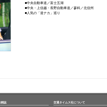
■中央自動車道／富士五湖
■中央・上信越・長野自動車道／蓼科／北信州
■人気の「道ナカ」巡り
味雑誌
交通タイムス社について