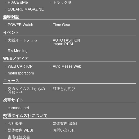
HIACE style
トラック魂
SUBARU MAGAZINE
趣味雑誌
POWER Watch
Time Gear
イベント
大阪オートメッセ
AUTO FASHION
import REAL
R's Meeting
WEBメディア
WEB CARTOP
Auto Messe Web
motorsport.com
ニュース
交通タイムス社からの
訂正とお詫び
お知らせ
携帯サイト
carmode.net
交通タイムス社について
会社概要
媒体案内[出版]
媒体案内[WEB]
お問い合わせ
書店様注文書