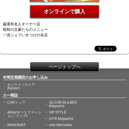
オンラインで購入
厳選有名人オーナー店
昭和の文豪たちのメニュー
一流シェフいきつけの名店
ページトップへ
年間定期購読のお申し込み
オンラインストア
(fujisan)
カー雑誌
CARトップ
Xa CAR 86＆BRZ
Magazine
afimp(オートファッシ
VIP STYLE
ョン･インプ)
GT-R Magazine
WAGONIST
only Mercedes