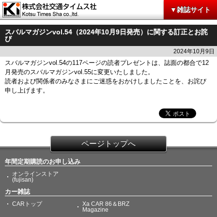
▼雑誌サイト
スバルマガジンvol.54（2024年10月9日発売）に関する訂正とお詫
び
2024年10月9日
スバルマガジンvol.54の117ページの読者プレゼントは、誌面の都合で12
月発売のスバルマガジンvol.55に変更いたしました。
読者および関係者のみなさまにご迷惑をおかけしましたことを、お詫び
申し上げます。
ページトップへ
年間定期購読のお申し込み
オンラインストア
(fujisan)
カー雑誌
CARトップ
Xa CAR 86＆BRZ
Magazine