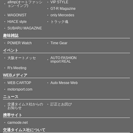
afimp(オートファッシ
VIP STYLE
ョン･インプ)
GT-R Magazine
WAGONIST
only Mercedes
HIACE style
トラック魂
SUBARU MAGAZINE
趣味雑誌
POWER Watch
Time Gear
イベント
大阪オートメッセ
AUTO FASHION
import REAL
R's Meeting
WEBメディア
WEB CARTOP
Auto Messe Web
motorsport.com
ニュース
交通タイムス社からの
訂正とお詫び
お知らせ
携帯サイト
carmode.net
交通タイムス社について