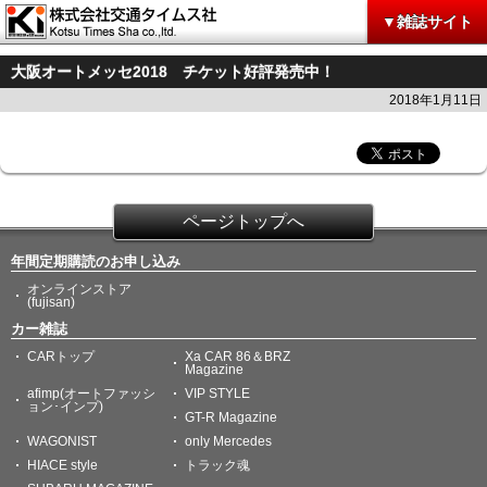
▼雑誌サイト
大阪オートメッセ2018 チケット好評発売中！
2018年1月11日
ページトップへ
年間定期購読のお申し込み
オンラインストア
(fujisan)
カー雑誌
CARトップ
Xa CAR 86＆BRZ
Magazine
afimp(オートファッシ
VIP STYLE
ョン･インプ)
GT-R Magazine
WAGONIST
only Mercedes
HIACE style
トラック魂