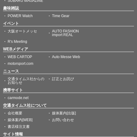
SUBARU MAGAZINE
趣味雑誌
POWER Watch
Time Gear
イベント
大阪オートメッセ
AUTO FASHION
import REAL
R's Meeting
WEBメディア
WEB CARTOP
Auto Messe Web
motorsport.com
ニュース
交通タイムス社からの
訂正とお詫び
お知らせ
携帯サイト
carmode.net
交通タイムス社について
会社概要
媒体案内[出版]
媒体案内[WEB]
お問い合わせ
書店様注文書
サイト情報