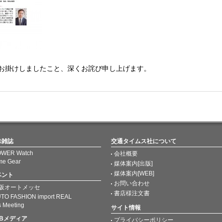
お掛けしましたこと、深くお詫び申し上げます。
味雑誌
交通タイムス社について
WER Watch
会社概要
me Gear
媒体案内[出版]
媒体案内[WEB]
ベント
お問い合わせ
阪オートメッセ
書店様注文書
TO FASHION import REAL
s Meeting
サイト情報
EBメディア
プライバシーポリシー