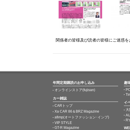
関係者の皆様及び読者の皆様にご迷惑を
年間定期購読のお申し込み
趣
PO
オンラインストア(fujisan)
Ti
カー雑誌
イ
CARトップ
大
Xa CAR 86＆BRZ Magazine
AU
afimp(オートファッション･インプ)
R'
VIP STYLE
GT-R Magazine
W