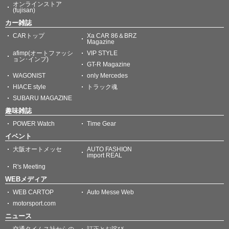
オンラインストア
(fujisan)
カー雑誌
CARトップ
Xa CAR 86＆BRZ
Magazine
afimp(オートファッシ
VIP STYLE
ョン･インプ)
GT-R Magazine
WAGONIST
only Mercedes
HIACE style
トラック魂
SUBARU MAGAZINE
趣味雑誌
POWER Watch
Time Gear
イベント
大阪オートメッセ
AUTO FASHION
import REAL
R's Meeting
WEBメディア
WEB CARTOP
Auto Messe Web
motorsport.com
ニュース