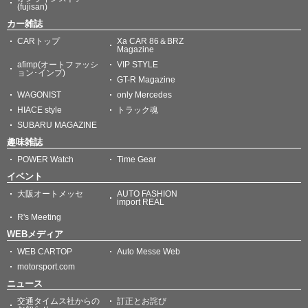
(fujisan)
カー雑誌
CARトップ
Xa CAR 86＆BRZ
Magazine
afimp(オートファッシ
VIP STYLE
ョン･インプ)
GT-R Magazine
WAGONIST
only Mercedes
HIACE style
トラック魂
SUBARU MAGAZINE
趣味雑誌
POWER Watch
Time Gear
イベント
大阪オートメッセ
AUTO FASHION
import REAL
R's Meeting
WEBメディア
WEB CARTOP
Auto Messe Web
motorsport.com
ニュース
交通タイムス社からの
訂正とお詫び