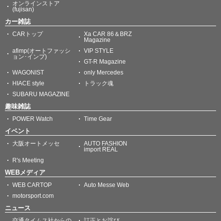
オンラインストア
(fujisan)
カー雑誌
CARトップ
Xa CAR 86＆BRZ
Magazine
afimp(オートファッシ
VIP STYLE
ョン･インプ)
GT-R Magazine
WAGONIST
only Mercedes
HIACE style
トラック魂
SUBARU MAGAZINE
趣味雑誌
POWER Watch
Time Gear
イベント
大阪オートメッセ
AUTO FASHION
import REAL
R's Meeting
WEBメディア
WEB CARTOP
Auto Messe Web
motorsport.com
ニュース
交通タイムス社からの
訂正とお詫び