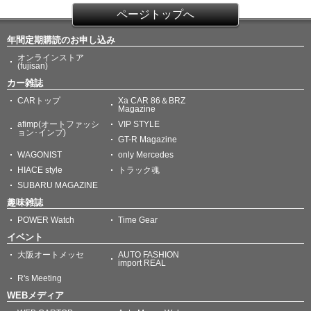
ページトップへ
年間定期購読のお申し込み
オンラインストア
(fujisan)
カー雑誌
CARトップ
Xa CAR 86＆BRZ
Magazine
afimp(オートファッシ
VIP STYLE
ョン･インプ)
GT-R Magazine
WAGONIST
only Mercedes
HIACE style
トラック魂
SUBARU MAGAZINE
趣味雑誌
POWER Watch
Time Gear
イベント
大阪オートメッセ
AUTO FASHION
import REAL
R's Meeting
WEBメディア