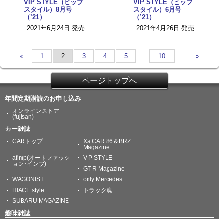
VIP STYLE（ビップ
VIP STYLE（ビップ
スタイル）8月号
スタイル）6月号
（’21）
（’21）
2021年6月24日 発売
2021年4月26日 発売
«
1
2
3
4
5
...
10
...
»
ページトップへ
年間定期購読のお申し込み
オンラインストア
(fujisan)
カー雑誌
CARトップ
Xa CAR 86＆BRZ
Magazine
afimp(オートファッシ
VIP STYLE
ョン･インプ)
GT-R Magazine
WAGONIST
only Mercedes
HIACE style
トラック魂
SUBARU MAGAZINE
趣味雑誌