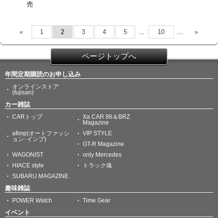
売
«
1
2
3
4
5
...
10
...
»
ページトップへ
年間定期購読のお申し込み
オンラインストア
(fujisan)
カー雑誌
CARトップ
Xa CAR 86＆BRZ
Magazine
afimp(オートファッシ
VIP STYLE
ョン･インプ)
GT-R Magazine
WAGONIST
only Mercedes
HIACE style
トラック魂
SUBARU MAGAZINE
趣味雑誌
POWER Watch
Time Gear
イベント