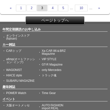
«
1
2
3
4
5
...
10
...
»
ページトップへ
年間定期購読のお申し込み
オンラインストア
(fujisan)
カー雑誌
CARトップ
Xa CAR 86＆BRZ
Magazine
afimp(オートファッシ
VIP STYLE
ョン･インプ)
GT-R Magazine
WAGONIST
only Mercedes
HIACE style
トラック魂
SUBARU MAGAZINE
趣味雑誌
POWER Watch
Time Gear
イベント
大阪オートメッセ
AUTO FASHION
import REAL