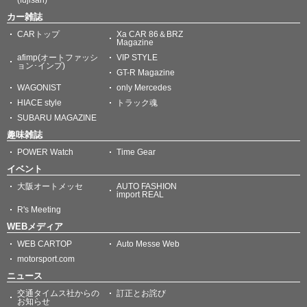
(fujisan)
カー雑誌
CARトップ
Xa CAR 86＆BRZ
Magazine
afimp(オートファッシ
VIP STYLE
ョン･インプ)
GT-R Magazine
WAGONIST
only Mercedes
HIACE style
トラック魂
SUBARU MAGAZINE
趣味雑誌
POWER Watch
Time Gear
イベント
大阪オートメッセ
AUTO FASHION
import REAL
R's Meeting
WEBメディア
WEB CARTOP
Auto Messe Web
motorsport.com
ニュース
交通タイムス社からの
訂正とお詫び
お知らせ