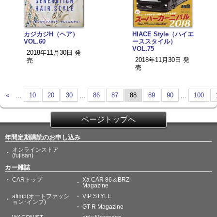
カジカジH（ヘア）
HIACE Style（ハイエ
VOL.60
ーススタイル）
VOL.75
2018年11月30日 発
2018年11月30日 発
売
売
«
...
10
20
30
...
86
87
88
89
90
...
100
ページトップへ
年間定期購読のお申し込み
オンラインストア
(fujisan)
カー雑誌
CARトップ
Xa CAR 86＆BRZ
Magazine
afimp(オートファッシ
VIP STYLE
ョン･インプ)
GT-R Magazine