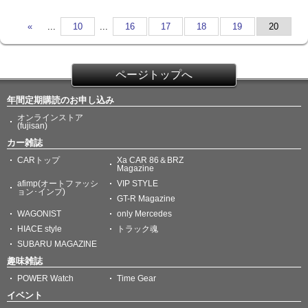
«
...
10
...
16
17
18
19
20
ページトップへ
年間定期購読のお申し込み
オンラインストア
(fujisan)
カー雑誌
CARトップ
Xa CAR 86＆BRZ
Magazine
afimp(オートファッシ
VIP STYLE
ョン･インプ)
GT-R Magazine
WAGONIST
only Mercedes
HIACE style
トラック魂
SUBARU MAGAZINE
趣味雑誌
POWER Watch
Time Gear
イベント