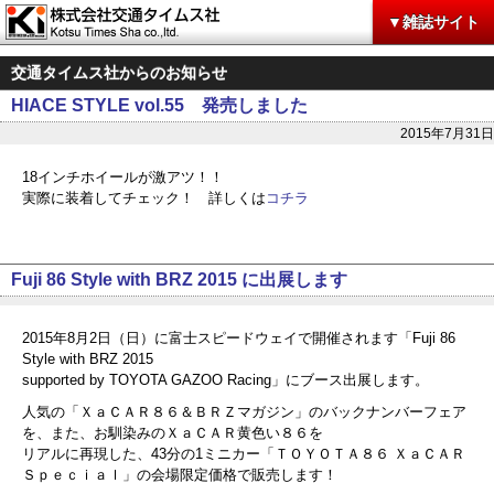
▼雑誌サイト
交通タイムス社からのお知らせ
HIACE STYLE vol.55 発売しました
2015年7月31日
18インチホイールが激アツ！！
実際に装着してチェック！ 詳しくは
コチラ
Fuji 86 Style with BRZ 2015 に出展します
2015年8月2日（日）に富士スピードウェイで開催されます「Fuji 86
Style with BRZ 2015
supported by TOYOTA GAZOO Racing」にブース出展します。
人気の「ＸａＣＡＲ８６＆ＢＲＺマガジン」のバックナンバーフェア
を、また、お馴染みのＸａＣＡＲ黄色い８６を
リアルに再現した、43分の1ミニカー「ＴＯＹＯＴＡ８６ ＸａＣＡＲ
Ｓｐｅｃｉａｌ」の会場限定価格で販売します！