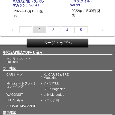
ーススタイル）
MAGAZINE（スバル
Vol.99
マガジン）Vol.43
2022年11月30日 発
2022年12月12日 発
売
売
«
1
2
3
4
5
...
»
ページトップへ
年間定期購読のお申し込み
オンラインストア
(fujisan)
カー雑誌
CARトップ
Xa CAR 86＆BRZ
Magazine
afimp(オートファッシ
VIP STYLE
ョン･インプ)
GT-R Magazine
WAGONIST
only Mercedes
HIACE style
トラック魂
SUBARU MAGAZINE
趣味雑誌